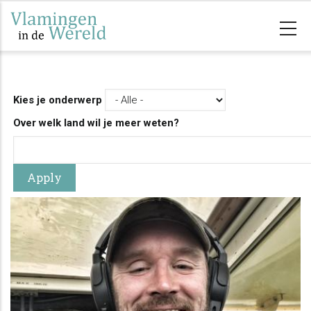
Overslaan
en
naar
de
inhoud
Kies je onderwerp
gaan
Over welk land wil je meer weten?