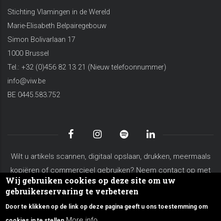
Stichting Vlamingen in de Wereld
Marie-Elisabeth Belpairegebouw
Simon Bolivarlaan 17
1000 Brussel
Tel.: +32 (0)456 82 13 21 (Nieuw telefoonnummer)
info@viw.be
BE 0445.583.752
Wilt u artikels scannen, digitaal opslaan, drukken, meermaals
kopiëren of commercieel gebruiken? Neem contact op met
Wij gebruiken cookies op deze site om uw
koen.vanderschaeghe@viw.be
gebruikerservaring te verbeteren
Algemene voorwaarden
Privacy Policy
Site Map
Door te klikken op de link op deze pagina geeft u ons toestemming om
Over VIW
Contacteer ons
More info
cookies in te stellen