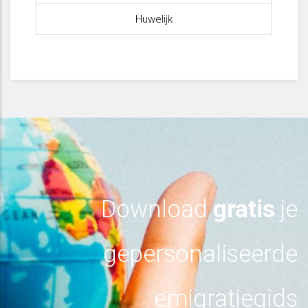
Huwelijk
Download
gratis
je
gepersonaliseerde
emigratiegids