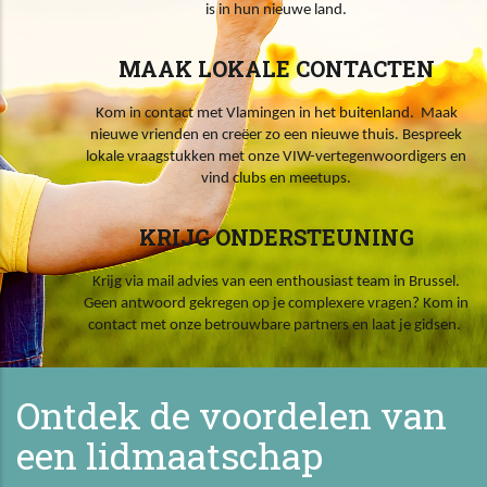
is in hun nieuwe land.
MAAK LOKALE CONTACTEN
Kom in contact met Vlamingen in het buitenland. Maak
nieuwe vrienden en creëer zo een nieuwe thuis. Bespreek
lokale vraagstukken met onze VIW-vertegenwoordigers en
vind clubs en meetups.
KRIJG ONDERSTEUNING
Krijg via mail advies van een enthousiast team in Brussel.
Geen antwoord gekregen op je complexere vragen? Kom in
contact met onze betrouwbare partners en laat je gidsen.
Ontdek de voordelen van
een lidmaatschap