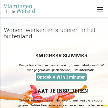
Overslaan
en
naar
de
Wonen, werken en studeren in het
inhoud
buitenland
gaan
EMIGREER SLIMMER
Wat je buitenlandse plannen ook zijn, met behulp van VIW
vind je gemakkelijk en snel de juiste informatie.
Ontdek VIW in 3 minuten
LAAT JE INSPIREREN
Ontdek interessante verhalen over Vlamingen die je vooraf
gingen. Ontdek hun reden van vertrek en lees hoe het leven