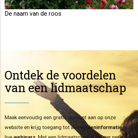
De naam van de roos
Ontdek de voordelen
van een lidmaatschap
Maak eenvoudig een gratis account aan op onze
website en krijg toegang tot alle
landeninformatie
en
live
webinars
. Met een lidmaatschap (€ 60 per persoon