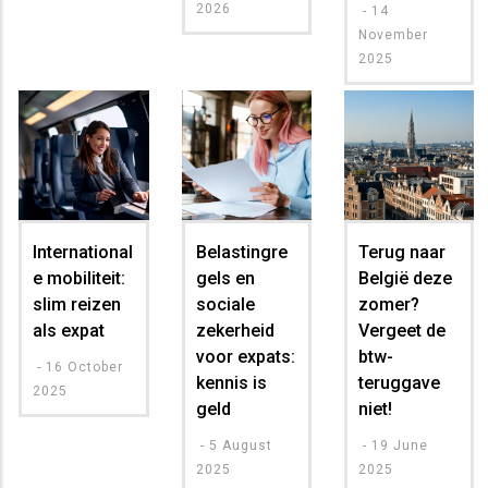
2026
-
14
November
2025
International
Belastingre
Terug naar
e mobiliteit:
gels en
België deze
slim reizen
sociale
zomer?
als expat
zekerheid
Vergeet de
voor expats:
btw-
-
16 October
kennis is
teruggave
2025
geld
niet!
-
5 August
-
19 June
2025
2025