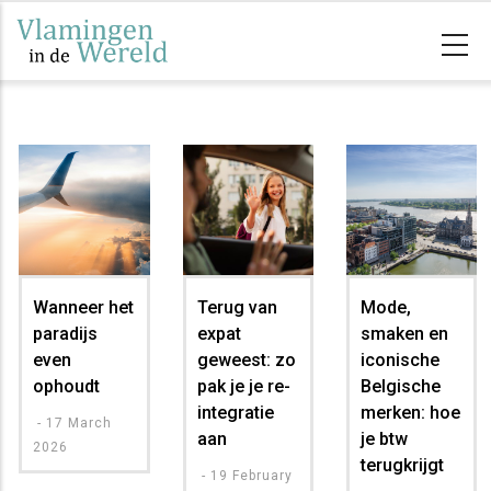
Skip
to
main
content
Wanneer het
Terug van
Mode,
paradijs
expat
smaken en
even
geweest: zo
iconische
ophoudt
pak je je re-
Belgische
integratie
merken: hoe
-
17 March
aan
je btw
2026
terugkrijgt
-
19 February