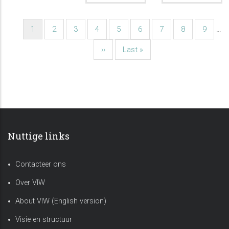
Current
1
Page
2
Page
3
Page
4
Page
5
Page
6
Page
7
Page
8
Page
9
…
Pagination
page
Next
››
Last
Last »
page
page
Nuttige links
Contacteer ons
Over VIW
About VIW (English version)
Visie en structuur