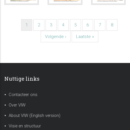
Pagination
Current
1
Page
2
Page
3
Page
4
Page
5
Page
6
Page
7
Page
8
page
Next
Volgende ›
Last
Laatste »
page
page
Nuttige links
Contacteer ons
Over VIW
About VIW (English version)
Visie en structuur