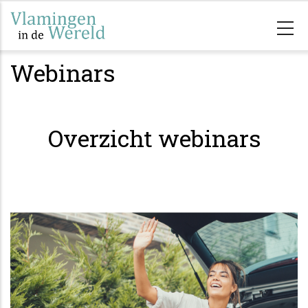
Skip
to
main
Webinars
content
Overzicht webinars