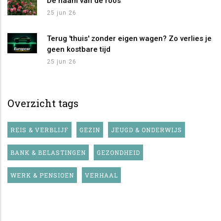
De naam van de roos
25 jun 26
Terug 'thuis' zonder eigen wagen? Zo verlies je
geen kostbare tijd
25 jun 26
Overzicht tags
REIS & VERBLIJF
GEZIN
JEUGD & ONDERWIJS
BANK & BELASTINGEN
GEZONDHEID
WERK & PENSIOEN
VERHAAL