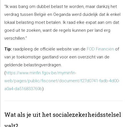
“Ik was bang om dubbel belast te worden, maar dankzij het
verdrag tussen België en Oeganda werd duidelijk dat ik enkel
lokaal belasting moet betalen. Ik raad elke expat aan om dat
goed uit te zoeken, want de regels kunnen per land erg
verschillen.”
Tip:
raadpleeg de officiële website van de
FOD Financiën
of
van je toekomstige gastland voor een overzicht van de
geldende belastingverdragen.
(
https://www.minfin.fgov.be/myminfin-
web/pages/public/fisconet/document/f27d0741-fadb-4d00-
a0a4-da516833769b
)
Wat als je uit het socialezekerheidsstelsel
valt?