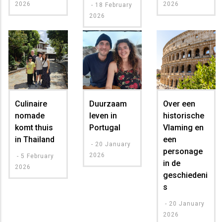
2026
2026
-
18 February
2026
Culinaire
Duurzaam
Over een
nomade
leven in
historische
komt thuis
Portugal
Vlaming en
in Thailand
een
-
20 January
personage
2026
-
5 February
in de
2026
geschiedeni
s
-
20 January
2026