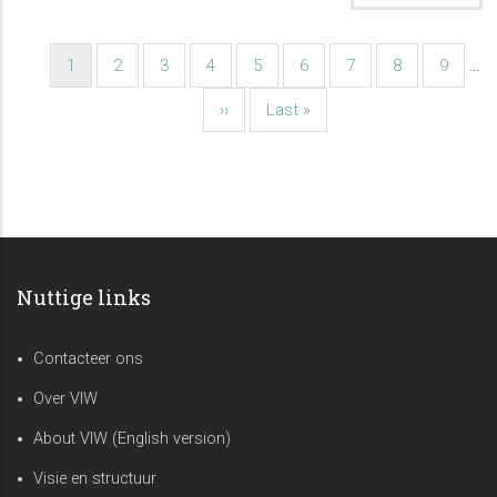
Huidige
1
Pagina
2
Pagina
3
Pagina
4
Pagina
5
Pagina
6
Pagina
7
Pagina
8
Pagina
9
…
Paginatie
pagina
Volgende
››
Laatste
Last »
pagina
pagina
Nuttige links
Contacteer ons
Over VIW
About VIW (English version)
Visie en structuur