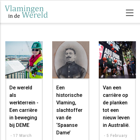
Overslaan
en
naar
de
inhoud
gaan
De wereld
Een
Van een
als
historische
carrière op
werkterrein -
Vlaming,
de planken
Een carrière
slachtoffer
tot een
in beweging
van de
nieuw leven
bij DEME
‘Spaanse
in Australië.
Dame’
-
17 March
-
5 February