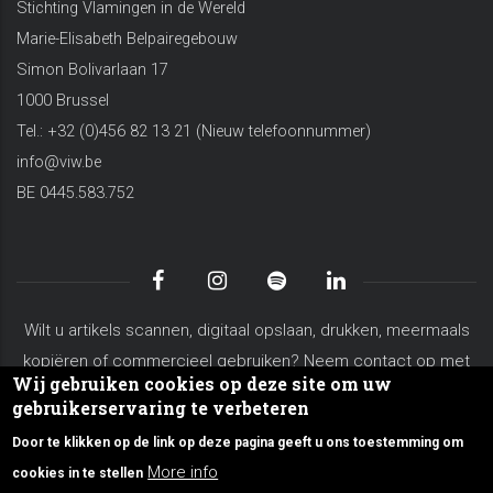
Stichting Vlamingen in de Wereld
Marie-Elisabeth Belpairegebouw
Simon Bolivarlaan 17
1000 Brussel
Tel.: +32 (0)456 82 13 21 (Nieuw telefoonnummer)
info@viw.be
BE 0445.583.752
Wilt u artikels scannen, digitaal opslaan, drukken, meermaals
kopiëren of commercieel gebruiken? Neem contact op met
Wij gebruiken cookies op deze site om uw
koen.vanderschaeghe@viw.be
gebruikerservaring te verbeteren
Algemene voorwaarden
Privacy Policy
Site Map
Door te klikken op de link op deze pagina geeft u ons toestemming om
Over VIW
Contacteer ons
More info
cookies in te stellen