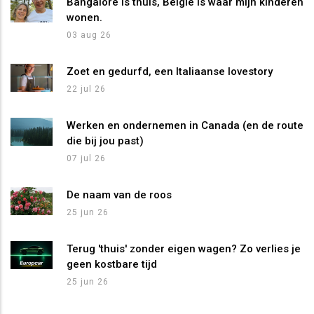
Bangalore is thuis, België is waar mijn kinderen
wonen.
03 aug 26
Zoet en gedurfd, een Italiaanse lovestory
22 jul 26
Werken en ondernemen in Canada (en de route
die bij jou past)
07 jul 26
De naam van de roos
25 jun 26
Terug 'thuis' zonder eigen wagen? Zo verlies je
geen kostbare tijd
25 jun 26