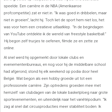
speelde. Een carrière in de NBA (Amerikaanse
profcompetitie) zat er niet in. “Ik was goed in dribbelen, maar
niet in groeien”, lacht hij. Toch liet de sport hem niet los, het
was voor hem een creatieve uitlaatklep. “In de begindagen
van YouTube ontdekte ik de wereld van freestyle basketball.”
Hij begon zelf trucjes te oefenen, filmde ze en zette ze
online.
Al snel werd hij opgemerkt door lokale clubs en
evenementenbureaus, en nog voor hij de middelbare school
had afgerond, stond hij elk weekend op podia door heel
België. Wat begon als een hobby groeide uit tot een
professionele carrière. Zijn optredens groeiden mee met
hemzelf: van clubdagen van de lokale basketploeg naar grote
sportevenementen, en uiteindelijk naar het variétépodium. “Ik
zag al snel dat circusproducties meer stabiliteit boden. Ik