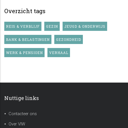
Overzicht tags
REIS & VERBLIJF
GEZIN
JEUGD & ONDERWIJS
BANK & BELASTINGEN
GEZONDHEID
WERK & PENSIOEN
VERHAAL
Nuttige links
Contacteer ons
Over VIW