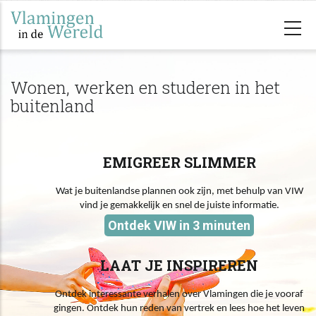
Overslaan
en
naar
de
Wonen, werken en studeren in het
inhoud
buitenland
gaan
EMIGREER SLIMMER
Wat je buitenlandse plannen ook zijn, met behulp van VIW
vind je gemakkelijk en snel de juiste informatie.
Ontdek VIW in 3 minuten
LAAT JE INSPIREREN
Ontdek interessante verhalen over Vlamingen die je vooraf
gingen. Ontdek hun reden van vertrek en lees hoe het leven