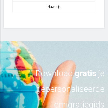
Huwelijk
Download
gratis
je
gepersonaliseerde
emigratiegids