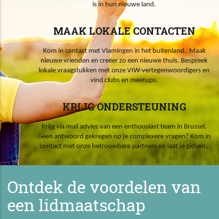
is in hun nieuwe land.
MAAK LOKALE CONTACTEN
Kom in contact met Vlamingen in het buitenland. Maak
nieuwe vrienden en creëer zo een nieuwe thuis. Bespreek
lokale vraagstukken met onze VIW-vertegenwoordigers en
vind clubs en meetups.
KRIJG ONDERSTEUNING
Krijg via mail advies van een enthousiast team in Brussel.
Geen antwoord gekregen op je complexere vragen? Kom in
contact met onze betrouwbare partners en laat je gidsen.
Ontdek de voordelen van
een lidmaatschap