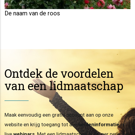
De naam van de roos
Ontdek de voordelen
van een lidmaatschap
Maak eenvoudig een gratis account aan op onze
website en krijg toegang tot alle
landeninformatie
en
live
webinars
. Met een lidmaatschap (€ 60 per persoon