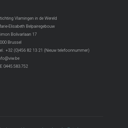
tichting Vlamingen in de Wereld
arie-Elisabeth Belpairegebouw
imon Bolivarlaan 17
000 Brussel
el.: +32 (0)456 82 13 21 (Nieuw telefoonnummer)
nfo@viw.be
E 0445.583.752