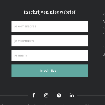
Inschrijven nieuwsbrief
S
M
S
1
T
i
B
inschrijven