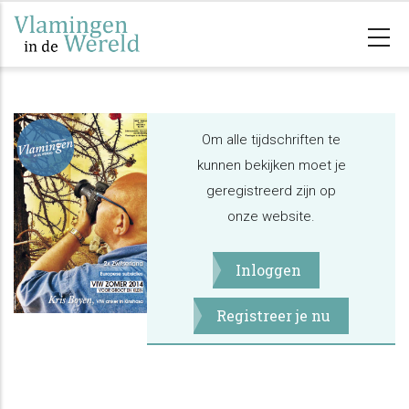
Overslaan
en
naar
de
inhoud
Om alle tijdschriften te
gaan
kunnen bekijken moet je
geregistreerd zijn op
onze website.
Inloggen
Registreer je nu