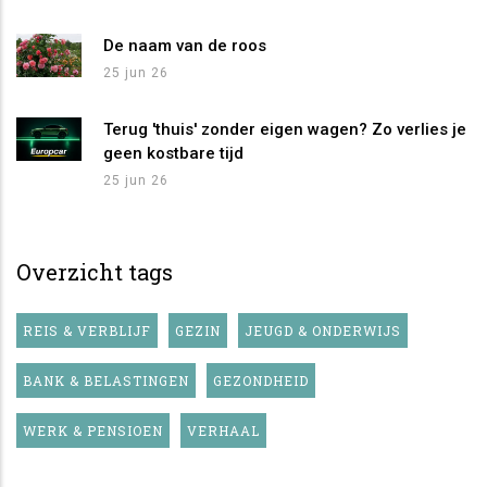
De naam van de roos
25 jun 26
Terug 'thuis' zonder eigen wagen? Zo verlies je
geen kostbare tijd
25 jun 26
Overzicht tags
REIS & VERBLIJF
GEZIN
JEUGD & ONDERWIJS
BANK & BELASTINGEN
GEZONDHEID
WERK & PENSIOEN
VERHAAL