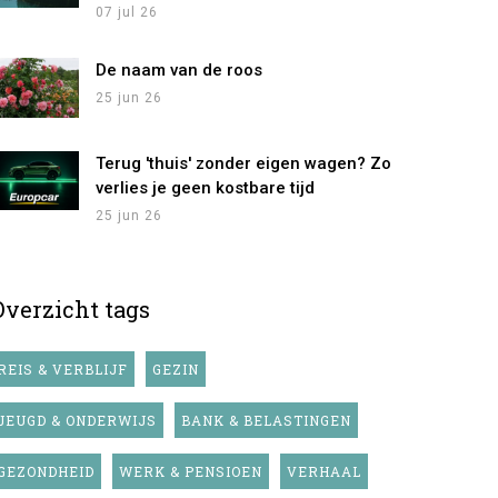
07 jul 26
De naam van de roos
25 jun 26
Terug 'thuis' zonder eigen wagen? Zo
verlies je geen kostbare tijd
25 jun 26
Overzicht tags
REIS & VERBLIJF
GEZIN
JEUGD & ONDERWIJS
BANK & BELASTINGEN
GEZONDHEID
WERK & PENSIOEN
VERHAAL