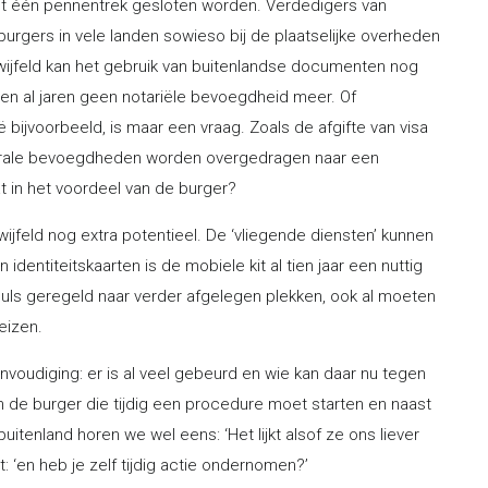
et één pennentrek gesloten worden. Verdedigers van
urgers in vele landen sowieso bij de plaatselijke overheden
etwijfeld kan het gebruik van buitenlandse documenten nog
n al jaren geen notariële bevoegdheid meer. Of
 bijvoorbeeld, is maar een vraag. Zoals de afgifte van visa
erale bevoegdheden worden overgedragen naar een
dat in het voordeel van de burger?
wijfeld nog extra potentieel. De ‘vliegende diensten’ kunnen
dentiteitskaarten is de mobiele kit al tien jaar een nuttig
suls geregeld naar verder afgelegen plekken, ook al moeten
eizen.
eenvoudiging: er is al veel gebeurd en wie kan daar nu tegen
n de burger die tijdig een procedure moet starten en naast
uitenland horen we wel eens: ‘Het lijkt alsof ze ons liever
t: ‘en heb je zelf tijdig actie ondernomen?’