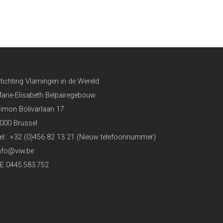
tichting Vlamingen in de Wereld
arie-Elisabeth Belpairegebouw
imon Bolivarlaan 17
000 Brussel
el.: +32 (0)456 82 13 21 (Nieuw telefoonnummer)
nfo@viw.be
E 0445.583.752