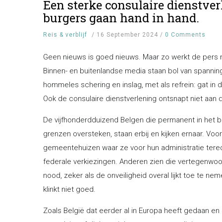
Een sterke consulaire dienstve
burgers gaan hand in hand.
Reis & verblijf
/
16 September 2024
/
0 Comments
Geen nieuws is goed nieuws. Maar zo werkt de pers n
Binnen- en buitenlandse media staan bol van spanninge
hommeles schering en inslag, met als refrein: gat in
Ook de consulaire dienstverlening ontsnapt niet aan 
De vijfhonderdduizend Belgen die permanent in het bui
grenzen oversteken, staan erbij en kijken ernaar. Vo
gemeentehuizen waar ze voor hun administratie te
federale verkiezingen. Anderen zien die vertegenwoo
nood, zeker als de onveiligheid overal lijkt toe te n
klinkt niet goed.
Zoals België dat eerder al in Europa heeft gedaan en