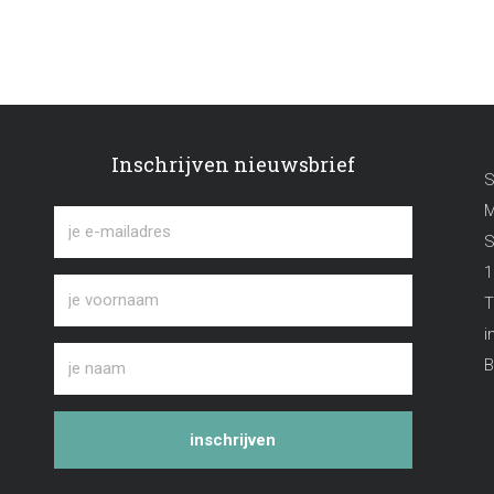
Inschrijven nieuwsbrief
S
M
S
1
T
i
B
inschrijven