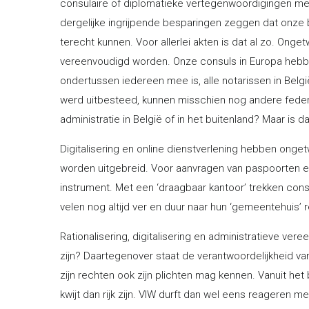
consulaire of diplomatieke vertegenwoordigingen m
dergelijke ingrijpende besparingen zeggen dat onze b
terecht kunnen. Voor allerlei akten is dat al zo. Ong
vereenvoudigd worden. Onze consuls in Europa hebbe
ondertussen iedereen mee is, alle notarissen in België
werd uitbesteed, kunnen misschien nog andere fed
administratie in België of in het buitenland? Maar is 
Digitalisering en online dienstverlening hebben onget
worden uitgebreid. Voor aanvragen van paspoorten en i
instrument. Met een ‘draagbaar kantoor’ trekken con
velen nog altijd ver en duur naar hun ‘gemeentehuis’ r
Rationalisering, digitalisering en administratieve ver
zijn? Daartegenover staat de verantwoordelijkheid va
zijn rechten ook zijn plichten mag kennen. Vanuit het b
kwijt dan rijk zijn. VIW durft dan wel eens reageren me